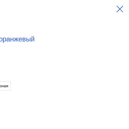
 оранжевый
рная