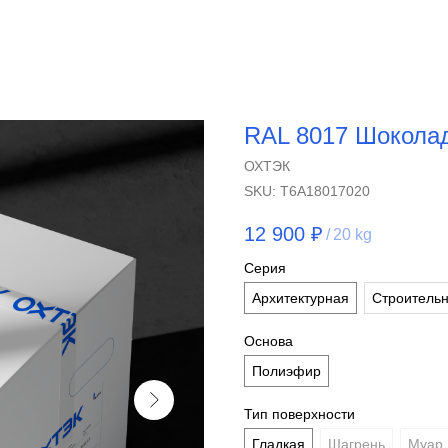
RAL 8017 Шокола
ОХТЭК
SKU:
T6A18017020
12 900
₽
/
20 kg
Серия
Архитектурная
Строитель
Основа
Полиэфир
Тип поверхности
Гладкая
Шагрень
Муар